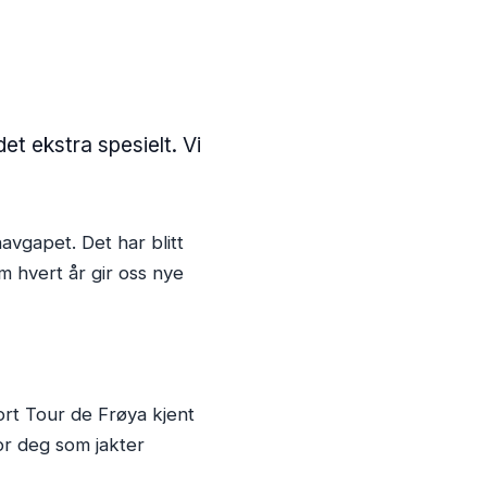
et ekstra spesielt. Vi
 havgapet. Det har blitt
 hvert år gir oss nye
jort Tour de Frøya kjent
or deg som jakter