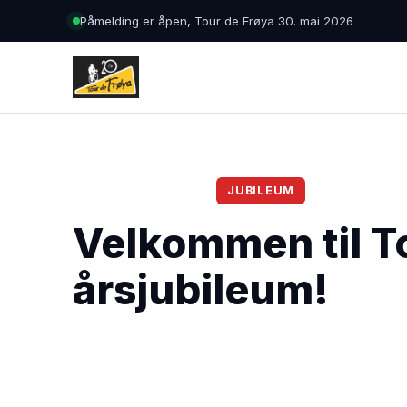
Påmelding er åpen, Tour de Frøya 30. mai 2026
← Tilbake til nyheter
JUBILEUM
Velkommen til T
årsjubileum!
Tour de Frøya · 30. mai 2026