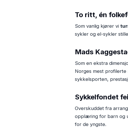
To ritt, én folke
Som vanlig kjører vi
tur
sykler og el-sykler stille
Mads Kaggestad
Som en ekstra dimensjon
Norges mest profilerte
sykkelsporten, prestasj
Sykkelfondet fe
Overskuddet fra arrange
opplæring for barn og u
for de yngste.