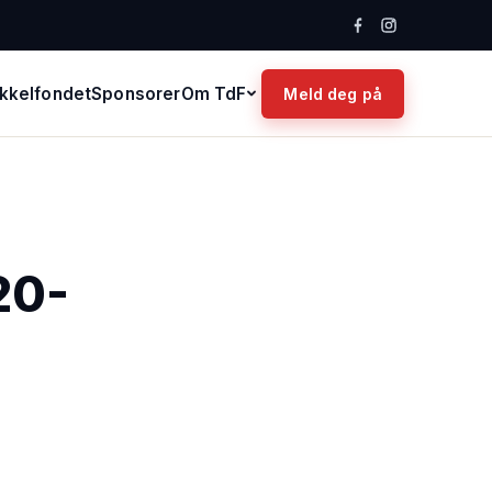
kkelfondet
Sponsorer
Om TdF
Meld deg på
20-