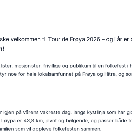
ske velkommen til Tour de Frøya 2026 – og i år er d
m!
lister, mosjonister, frivillige og publikum til en folkefest i
yr noe for hele lokalsamfunnet på Frøya og Hitra, og som
r igjen på vårens vakreste dag, langs kystlinja som har g
. Løypa er 43,8 km, jevnt og bølgende, og passer både f
familien som vil oppleve folkefesten sammen.