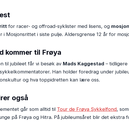
fest
ritt
for racer- og offroad-syklister med lisens, og
mosjon
r i Mosjonsrittet i siste pulje. Aldersgrense 12 år for mosjon
 kommer til Frøya
 til jubileet får vi besøk av
Mads Kaggestad
– tidligere
 sykkelkommentatorer. Han holder foredrag under jubil
onskultur og hva toppidretten kan lære oss.
irer også
mentet går som alltid til
Tour de Frøya Sykkelfond
, som
nge på Frøya og Hitra. På jubileumsåret blir det ekstra 