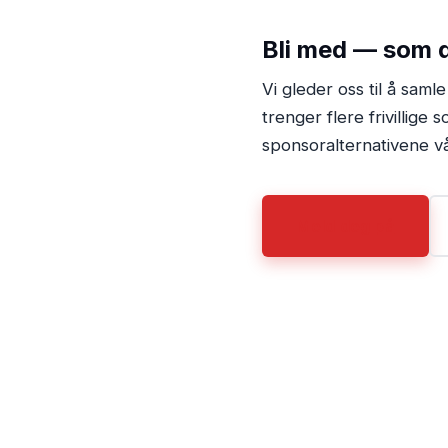
Bli med — som de
Vi gleder oss til å saml
trenger flere frivillige
sponsoralternativene v
Meld deg på