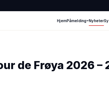
Hjem
Påmelding
Nyheter
Sy
our de Frøya 2026 – 